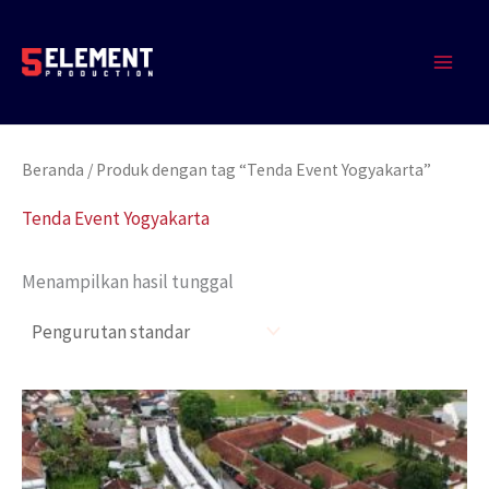
Lewati
MAIN
ke
MEN
konten
Beranda
/ Produk dengan tag “Tenda Event Yogyakarta”
Tenda Event Yogyakarta
Menampilkan hasil tunggal