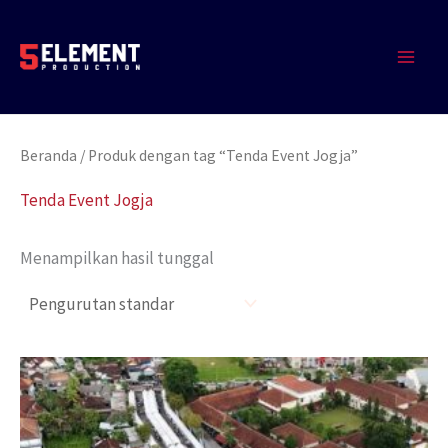
Lewati
MAIN
ke
MEN
konten
Beranda
/ Produk dengan tag “Tenda Event Jogja”
Tenda Event Jogja
Menampilkan hasil tunggal