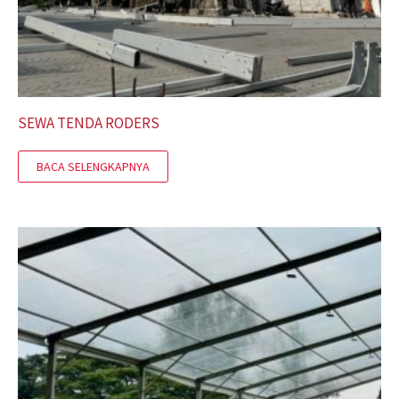
SEWA TENDA RODERS
BACA SELENGKAPNYA