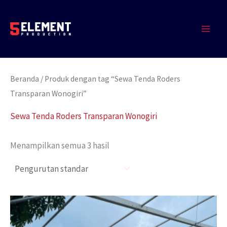
Lewati
MAIN
ke
MEN
konten
Beranda
/ Produk dengan tag “Sewa Tenda Roders
Transparan Wonogiri”
Sewa Tenda Roders Transparan Wonogiri
Menampilkan semua 3 hasil