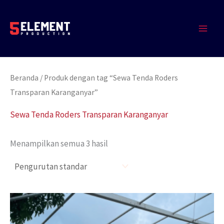
Lewati
MAIN
ke
MEN
konten
Beranda
/ Produk dengan tag “Sewa Tenda Roders
Transparan Karanganyar”
Sewa Tenda Roders Transparan Karanganyar
Menampilkan semua 3 hasil