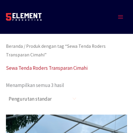
Lewati
MAIN
ke
MEN
konten
Beranda
/ Produk dengan tag “Sewa Tenda Roders
Transparan Cimahi”
Sewa Tenda Roders Transparan Cimahi
Menampilkan semua 3 hasil