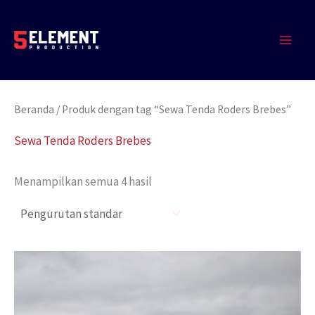
Lewati
MAIN
ke
MEN
konten
Beranda
/ Produk dengan tag “Sewa Tenda Roders Brebes”
Sewa Tenda Roders Brebes
Menampilkan semua 4 hasil