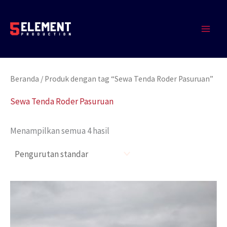
Lewati
MAIN
ke
MEN
konten
Beranda
/ Produk dengan tag “Sewa Tenda Roder Pasuruan”
Sewa Tenda Roder Pasuruan
Menampilkan semua 4 hasil