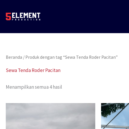
Lewati
ke
konten
Beranda
/ Produk dengan tag “Sewa Tenda Roder Pacitan”
Sewa Tenda Roder Pacitan
Menampilkan semua 4 hasil