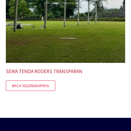
SEWA TENDA RODERS TRANSPARAN
BACA SELENGKAPNYA