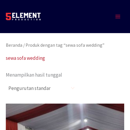
Lewati
MAIN
ke
MEN
konten
Beranda
/ Produk dengan tag “sewa sofa wedding”
sewa sofa wedding
Menampilkan hasil tunggal