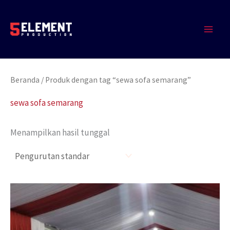
Lewati
MAIN
ke
MEN
konten
Beranda
/ Produk dengan tag “sewa sofa semarang”
sewa sofa semarang
Menampilkan hasil tunggal