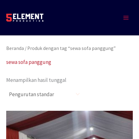
Lewati
MAIN
ke
MEN
konten
Beranda
/ Produk dengan tag “sewa sofa panggung”
sewa sofa panggung
Menampilkan hasil tunggal