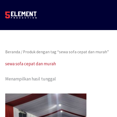
Lewati
ke
konten
Beranda
/ Produk dengan tag “sewa sofa cepat dan murah”
sewa sofa cepat dan murah
Menampilkan hasil tunggal