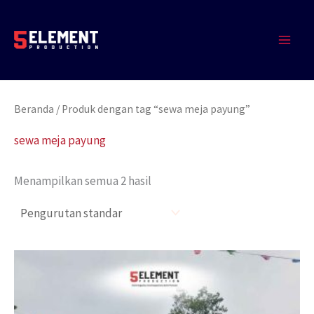
Lewati
MAIN
ke
MEN
konten
Beranda
/ Produk dengan tag “sewa meja payung”
sewa meja payung
Menampilkan semua 2 hasil