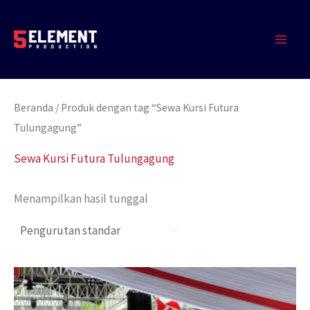
Lewati
MAIN
ke
MEN
konten
Beranda
/ Produk dengan tag “Sewa Kursi Futura
Tulungagung”
Sewa Kursi Futura Tulungagung
Menampilkan hasil tunggal