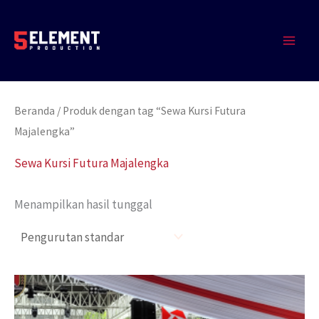
Lewati
MAIN
ke
MEN
konten
Beranda
/ Produk dengan tag “Sewa Kursi Futura
Majalengka”
Sewa Kursi Futura Majalengka
Menampilkan hasil tunggal