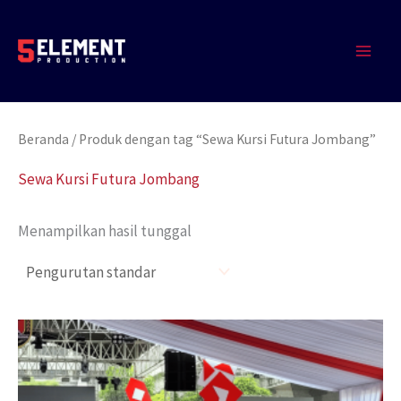
Lewati
MAIN
ke
MEN
konten
Beranda
/ Produk dengan tag “Sewa Kursi Futura Jombang”
Sewa Kursi Futura Jombang
Menampilkan hasil tunggal