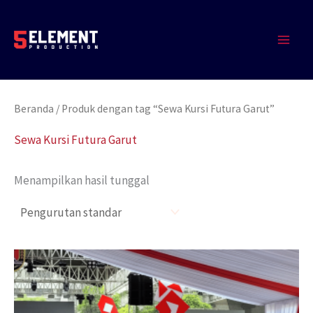
Lewati
MAIN
ke
MEN
konten
Beranda
/ Produk dengan tag “Sewa Kursi Futura Garut”
Sewa Kursi Futura Garut
Menampilkan hasil tunggal