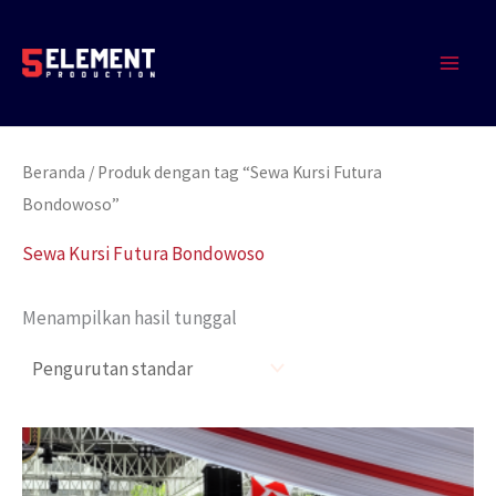
Lewati
MAIN
ke
MEN
konten
Beranda
/ Produk dengan tag “Sewa Kursi Futura
Bondowoso”
Sewa Kursi Futura Bondowoso
Menampilkan hasil tunggal