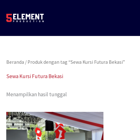
Lewati
ke
konten
Beranda
/ Produk dengan tag “Sewa Kursi Futura Bekasi”
Sewa Kursi Futura Bekasi
Menampilkan hasil tunggal