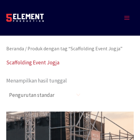
Lewati
MAIN
ke
MEN
konten
Beranda
/ Produk dengan tag “Scaffolding Event Jogja”
Scaffolding Event Jogja
Menampilkan hasil tunggal