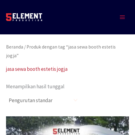
Lewati
MAIN
ke
MEN
konten
Beranda
/ Produk dengan tag “jasa sewa booth estetis
jogja”
jasa sewa booth estetis jogja
Menampilkan hasil tunggal