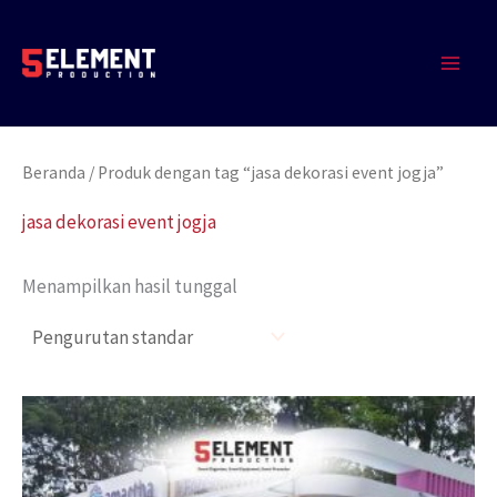
Lewati
MAIN
ke
MEN
konten
Beranda
/ Produk dengan tag “jasa dekorasi event jogja”
jasa dekorasi event jogja
Menampilkan hasil tunggal