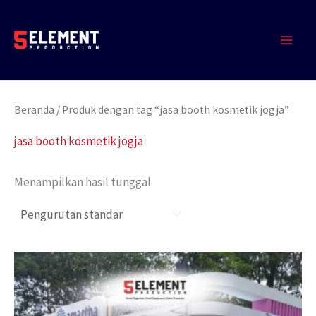
Lewati
MAIN
ke
MEN
konten
Beranda
/ Produk dengan tag “jasa booth kosmetik jogja”
jasa booth kosmetik jogja
Menampilkan hasil tunggal