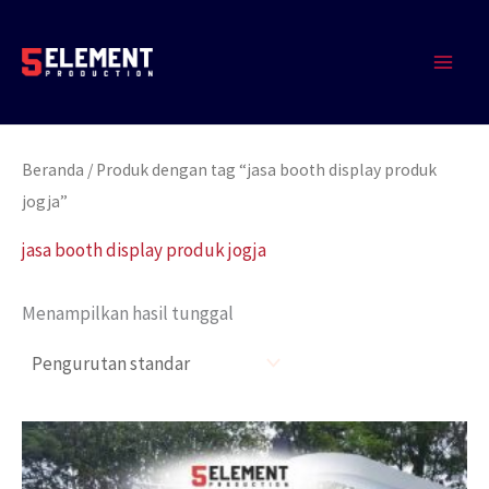
Lewati
MAIN
ke
MEN
konten
Beranda
/ Produk dengan tag “jasa booth display produk
jogja”
jasa booth display produk jogja
Menampilkan hasil tunggal