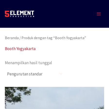
Lewati
MAIN
ke
MEN
konten
Beranda
/ Produk dengan tag “Booth Yogyakarta”
Booth Yogyakarta
Menampilkan hasil tunggal