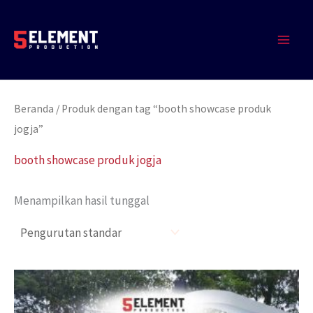
Lewati
MAIN
ke
MEN
konten
Beranda
/ Produk dengan tag “booth showcase produk
jogja”
booth showcase produk jogja
Menampilkan hasil tunggal