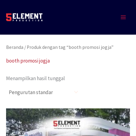
Lewati
MAIN
ke
MEN
konten
Beranda
/ Produk dengan tag “booth promosi jogja”
booth promosi jogja
Menampilkan hasil tunggal