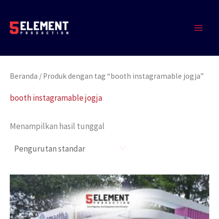
Lewati
MAIN
ke
MEN
konten
Beranda
/ Produk dengan tag “booth instagramable jogja”
booth instagramable jogja
Menampilkan hasil tunggal