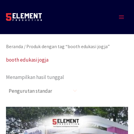
Lewati
MAIN
ke
MEN
konten
Beranda
/ Produk dengan tag “booth edukasi jogja”
booth edukasi jogja
Menampilkan hasil tunggal