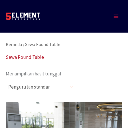
Lewati
MAIN
ke
MEN
konten
Beranda
/ Sewa Round Table
Sewa Round Table
Menampilkan hasil tunggal