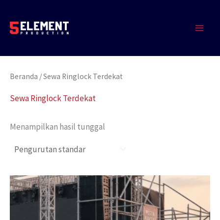
Lewati
MAIN
ke
MEN
konten
Beranda
/ Sewa Ringlock Terdekat
Sewa Ringlock Terdekat
Menampilkan hasil tunggal